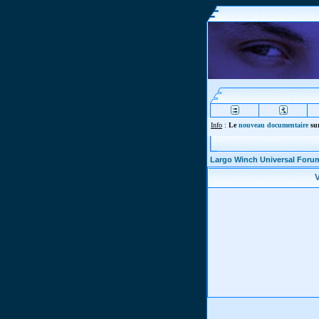
Info
:
Le
nouveau documentaire
sur
Largo Winch Universal Foru
V