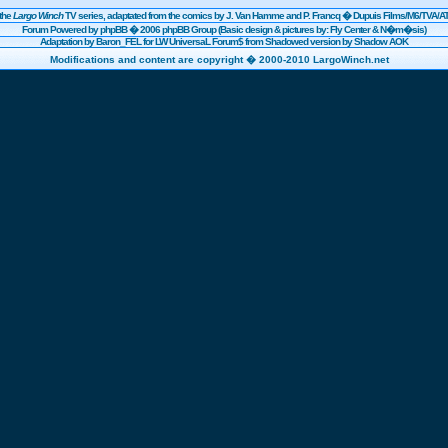
the
Largo Winch
TV series, adaptated from the comics by J. Van Hamme and P. Francq �
Dupuis
Films/
M6
/TVA/AT
Forum Powered by
phpBB
� 2006 phpBB Group (Basic design & pictures by: Fly Center & N�m�sis)
Adaptation by Baron_FEL for LW UniversaL Forum$ from Shadowed version by Shadow AOK
Modifications and content are copyright � 2000-2010 LargoWinch.net