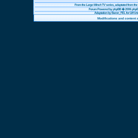
From the
Largo Winch
TV series, adaptated from t
Forum Powered by
phpBB
� 2006 phpBB
Adaptation by Baron_FEL for LW U
Modifications and content