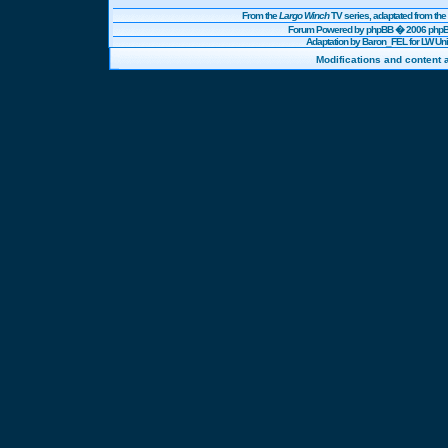
From the
Largo Winch
TV series, adaptated from t
Forum Powered by
phpBB
� 2006 phpBB
Adaptation by Baron_FEL for LW U
Modifications and content