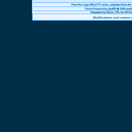
From the
Largo Winch
TV series, adaptated from t
Forum Powered by
phpBB
� 2006 phpBB
Adaptation by Baron_FEL for LW U
Modifications and content