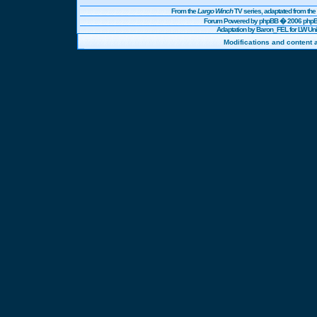
From the
Largo Winch
TV series, adaptated from t
Forum Powered by
phpBB
� 2006 phpBB
Adaptation by Baron_FEL for LW U
Modifications and content