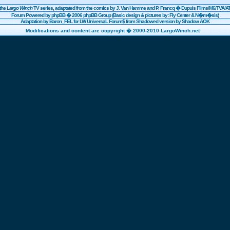
the
Largo Winch
TV series, adaptated from the comics by J. Van Hamme and P. Francq �
Dupuis
Films/
M6
/TVA/AT
Forum Powered by
phpBB
� 2006 phpBB Group (Basic design & pictures by: Fly Center & N�m�sis)
Adaptation by Baron_FEL for LW UniversaL Forum$ from Shadowed version by Shadow AOK
Modifications and content are copyright � 2000-2010 LargoWinch.net