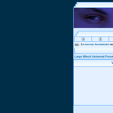
Info
:
Le
nouveau documentaire
sur
Largo Winch Universal Foru
V