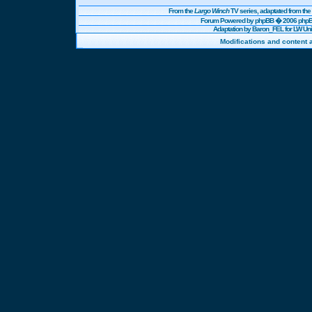
From the
Largo Winch
TV series, adaptated from t
Forum Powered by
phpBB
� 2006 phpBB
Adaptation by Baron_FEL for LW U
Modifications and content