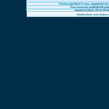
From the
Largo Winch
TV series, adaptated from t
Forum Powered by
phpBB
� 2006 phpBB
Adaptation by Baron_FEL for LW U
Modifications and content