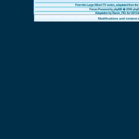
From the
Largo Winch
TV series, adaptated from t
Forum Powered by
phpBB
� 2006 phpBB
Adaptation by Baron_FEL for LW U
Modifications and content