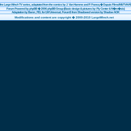
the
Largo Winch
TV series, adaptated from the comics by J. Van Hamme and P. Francq �
Dupuis
Films/
M6
/TVA/AT
Forum Powered by
phpBB
� 2006 phpBB Group (Basic design & pictures by: Fly Center & N�m�sis)
Adaptation by Baron_FEL for LW UniversaL Forum$ from Shadowed version by Shadow AOK
Modifications and content are copyright � 2000-2010 LargoWinch.net