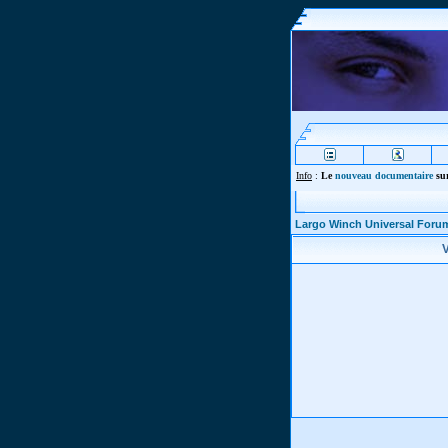
Info
:
Le
nouveau documentaire
sur
Largo Winch Universal Foru
V