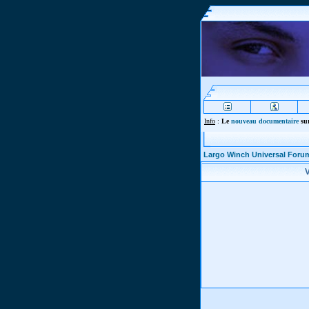
Info
:
Le
nouveau documentaire
sur
Largo Winch Universal Foru
V