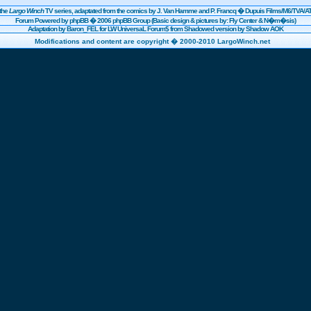
the
Largo Winch
TV series, adaptated from the comics by J. Van Hamme and P. Francq �
Dupuis
Films/
M6
/TVA/AT
Forum Powered by
phpBB
� 2006 phpBB Group (Basic design & pictures by: Fly Center & N�m�sis)
Adaptation by Baron_FEL for LW UniversaL Forum$ from Shadowed version by Shadow AOK
Modifications and content are copyright � 2000-2010 LargoWinch.net