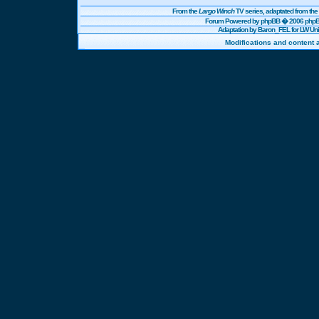
From the
Largo Winch
TV series, adaptated from t
Forum Powered by
phpBB
� 2006 phpBB
Adaptation by Baron_FEL for LW U
Modifications and content