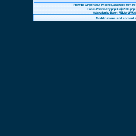
From the
Largo Winch
TV series, adaptated from t
Forum Powered by
phpBB
� 2006 phpBB
Adaptation by Baron_FEL for LW U
Modifications and content