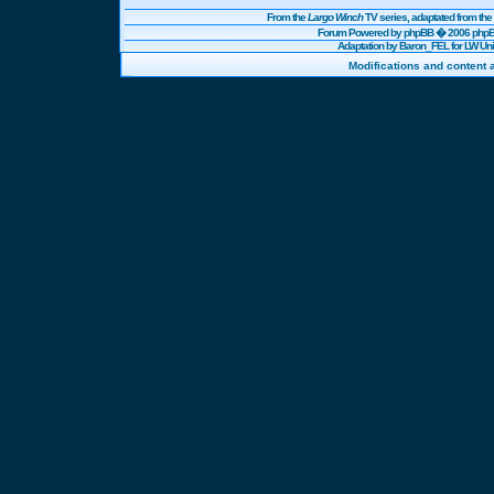
From the
Largo Winch
TV series, adaptated from t
Forum Powered by
phpBB
� 2006 phpBB
Adaptation by Baron_FEL for LW U
Modifications and content