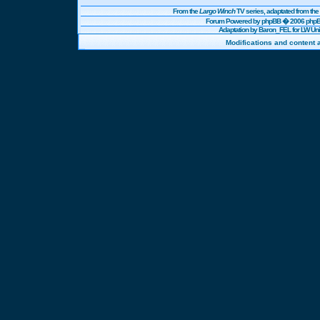
From the
Largo Winch
TV series, adaptated from t
Forum Powered by
phpBB
� 2006 phpBB
Adaptation by Baron_FEL for LW U
Modifications and content