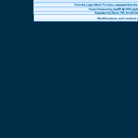
From the
Largo Winch
TV series, adaptated from t
Forum Powered by
phpBB
� 2006 phpBB
Adaptation by Baron_FEL for LW U
Modifications and content