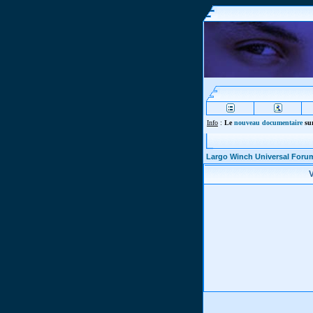
Info
:
Le
nouveau documentaire
sur
Largo Winch Universal Foru
V