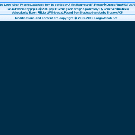
the
Largo Winch
TV series, adaptated from the comics by J. Van Hamme and P. Francq �
Dupuis
Films/
M6
/TVA/AT
Forum Powered by
phpBB
� 2006 phpBB Group (Basic design & pictures by: Fly Center & N�m�sis)
Adaptation by Baron_FEL for LW UniversaL Forum$ from Shadowed version by Shadow AOK
Modifications and content are copyright � 2000-2010 LargoWinch.net