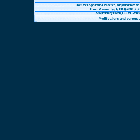
From the
Largo Winch
TV series, adaptated from t
Forum Powered by
phpBB
� 2006 phpBB
Adaptation by Baron_FEL for LW U
Modifications and content