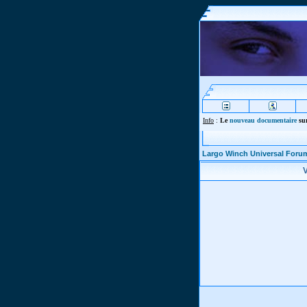
Info
:
Le
nouveau documentaire
sur
Largo Winch Universal Foru
V