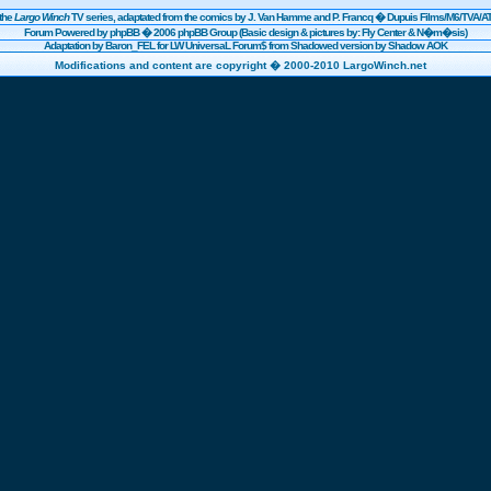
the
Largo Winch
TV series, adaptated from the comics by J. Van Hamme and P. Francq �
Dupuis
Films/
M6
/TVA/AT
Forum Powered by
phpBB
� 2006 phpBB Group (Basic design & pictures by: Fly Center & N�m�sis)
Adaptation by Baron_FEL for LW UniversaL Forum$ from Shadowed version by Shadow AOK
Modifications and content are copyright � 2000-2010 LargoWinch.net