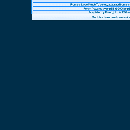
From the
Largo Winch
TV series, adaptated from t
Forum Powered by
phpBB
� 2006 phpBB
Adaptation by Baron_FEL for LW U
Modifications and content