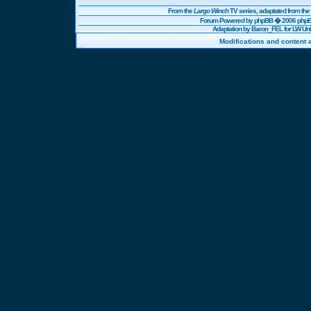
From the
Largo Winch
TV series, adaptated from t
Forum Powered by
phpBB
� 2006 phpBB
Adaptation by Baron_FEL for LW U
Modifications and content