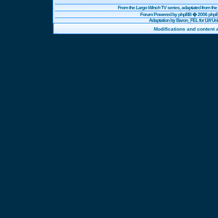
From the
Largo Winch
TV series, adaptated from t
Forum Powered by
phpBB
� 2006 phpBB
Adaptation by Baron_FEL for LW U
Modifications and content