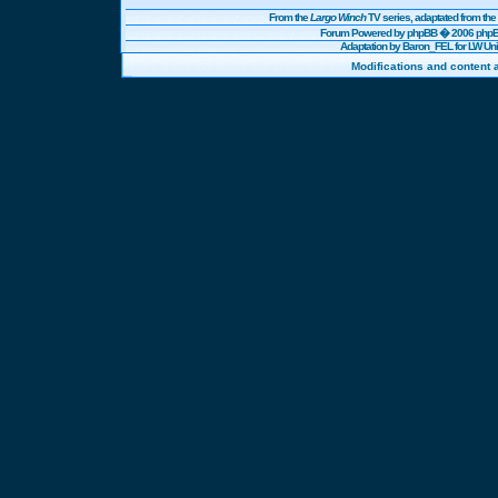
From the
Largo Winch
TV series, adaptated from t
Forum Powered by
phpBB
� 2006 phpBB
Adaptation by Baron_FEL for LW U
Modifications and content