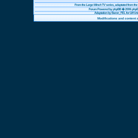
From the
Largo Winch
TV series, adaptated from t
Forum Powered by
phpBB
� 2006 phpBB
Adaptation by Baron_FEL for LW U
Modifications and content