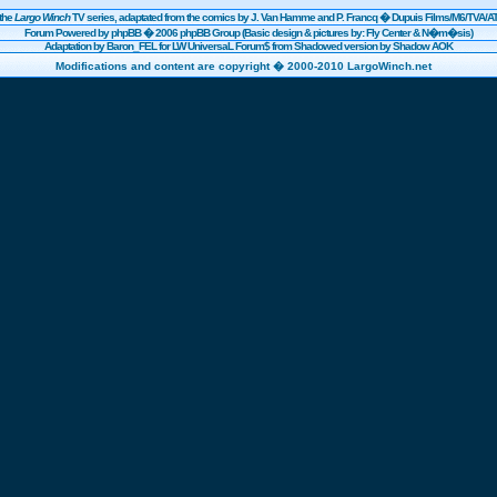
the
Largo Winch
TV series, adaptated from the comics by J. Van Hamme and P. Francq �
Dupuis
Films/
M6
/TVA/AT
Forum Powered by
phpBB
� 2006 phpBB Group (Basic design & pictures by: Fly Center & N�m�sis)
Adaptation by Baron_FEL for LW UniversaL Forum$ from Shadowed version by Shadow AOK
Modifications and content are copyright � 2000-2010 LargoWinch.net