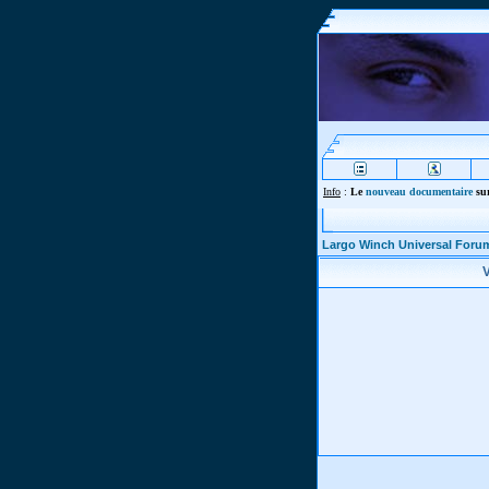
Info
:
Le
nouveau documentaire
sur
Largo Winch Universal Foru
V