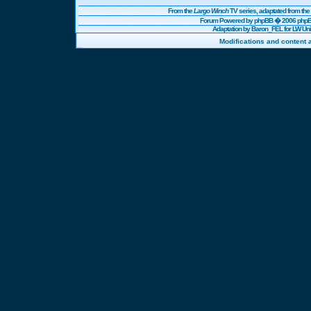
From the
Largo Winch
TV series, adaptated from t
Forum Powered by
phpBB
� 2006 phpBB
Adaptation by Baron_FEL for LW U
Modifications and content