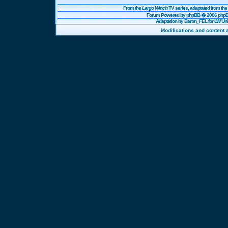
From the
Largo Winch
TV series, adaptated from t
Forum Powered by
phpBB
� 2006 phpBB
Adaptation by Baron_FEL for LW U
Modifications and content