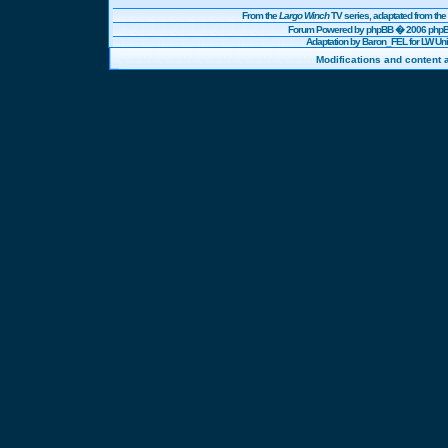
From the
Largo Winch
TV series, adaptated from t
Forum Powered by
phpBB
� 2006 phpBB
Adaptation by Baron_FEL for LW U
Modifications and content