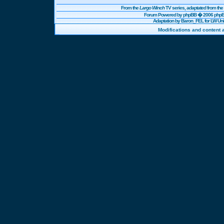
From the
Largo Winch
TV series, adaptated from t
Forum Powered by
phpBB
� 2006 phpBB
Adaptation by Baron_FEL for LW U
Modifications and content