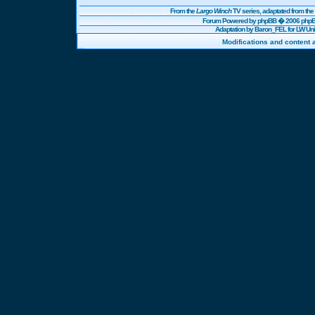
From the
Largo Winch
TV series, adaptated from t
Forum Powered by
phpBB
� 2006 phpBB
Adaptation by Baron_FEL for LW U
Modifications and content