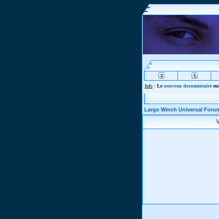
Info
:
Le
nouveau documentaire
sur
Largo Winch Universal Foru
V