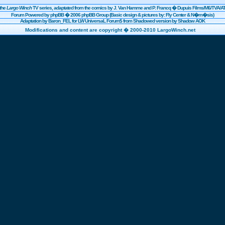
the
Largo Winch
TV series, adaptated from the comics by J. Van Hamme and P. Francq �
Dupuis
Films/
M6
/TVA/AT
Forum Powered by
phpBB
� 2006 phpBB Group (Basic design & pictures by: Fly Center & N�m�sis)
Adaptation by Baron_FEL for LW UniversaL Forum$ from Shadowed version by Shadow AOK
Modifications and content are copyright � 2000-2010 LargoWinch.net