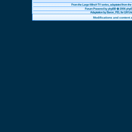
From the
Largo Winch
TV series, adaptated from t
Forum Powered by
phpBB
� 2006 phpBB
Adaptation by Baron_FEL for LW U
Modifications and content