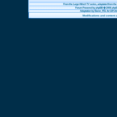
From the
Largo Winch
TV series, adaptated from t
Forum Powered by
phpBB
� 2006 phpBB
Adaptation by Baron_FEL for LW U
Modifications and content