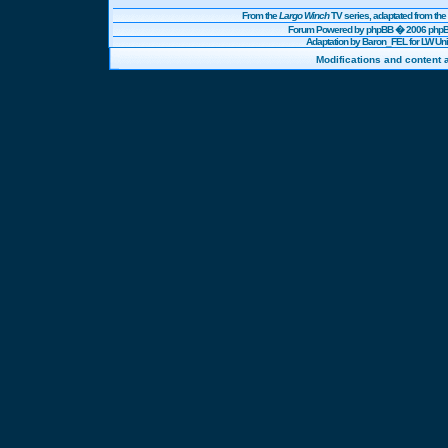
From the
Largo Winch
TV series, adaptated from t
Forum Powered by
phpBB
� 2006 phpBB
Adaptation by Baron_FEL for LW U
Modifications and content