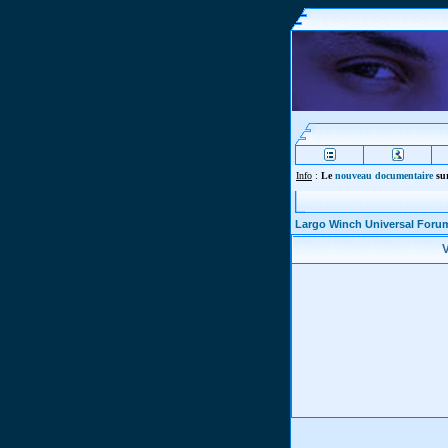
Info
:
Le
nouveau documentaire
sur
Largo Winch Universal Foru
V