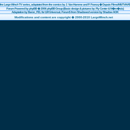
the
Largo Winch
TV series, adaptated from the comics by J. Van Hamme and P. Francq �
Dupuis
Films/
M6
/TVA/AT
Forum Powered by
phpBB
� 2006 phpBB Group (Basic design & pictures by: Fly Center & N�m�sis)
Adaptation by Baron_FEL for LW UniversaL Forum$ from Shadowed version by Shadow AOK
Modifications and content are copyright � 2000-2010 LargoWinch.net