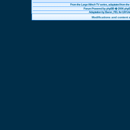
From the
Largo Winch
TV series, adaptated from t
Forum Powered by
phpBB
� 2006 phpBB
Adaptation by Baron_FEL for LW U
Modifications and content