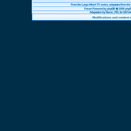
From the
Largo Winch
TV series, adaptated from t
Forum Powered by
phpBB
� 2006 phpBB
Adaptation by Baron_FEL for LW U
Modifications and content