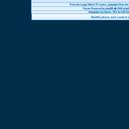
From the
Largo Winch
TV series, adaptated from t
Forum Powered by
phpBB
� 2006 phpBB
Adaptation by Baron_FEL for LW U
Modifications and content