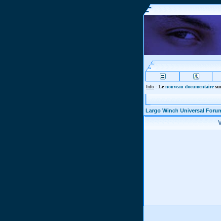
Info
:
Le
nouveau documentaire
sur
Largo Winch Universal Foru
V