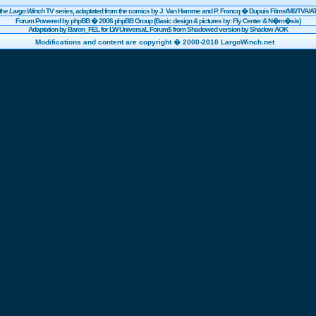
the
Largo Winch
TV series, adaptated from the comics by J. Van Hamme and P. Francq �
Dupuis
Films/
M6
/TVA/AT
Forum Powered by
phpBB
� 2006 phpBB Group (Basic design & pictures by: Fly Center & N�m�sis)
Adaptation by Baron_FEL for LW UniversaL Forum$ from Shadowed version by Shadow AOK
Modifications and content are copyright � 2000-2010 LargoWinch.net