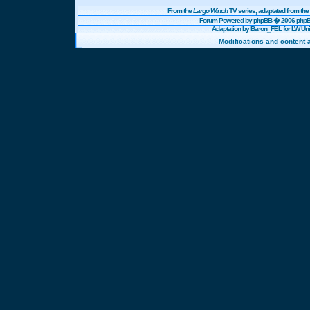
From the
Largo Winch
TV series, adaptated from t
Forum Powered by
phpBB
� 2006 phpBB
Adaptation by Baron_FEL for LW U
Modifications and content