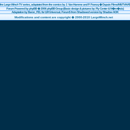
the
Largo Winch
TV series, adaptated from the comics by J. Van Hamme and P. Francq �
Dupuis
Films/
M6
/TVA/AT
Forum Powered by
phpBB
� 2006 phpBB Group (Basic design & pictures by: Fly Center & N�m�sis)
Adaptation by Baron_FEL for LW UniversaL Forum$ from Shadowed version by Shadow AOK
Modifications and content are copyright � 2000-2010 LargoWinch.net