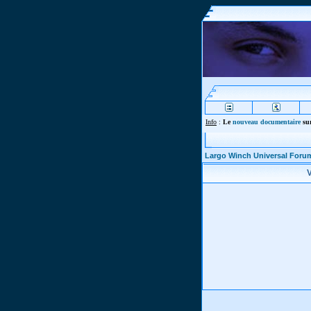
Info
:
Le
nouveau documentaire
sur
Largo Winch Universal Foru
V