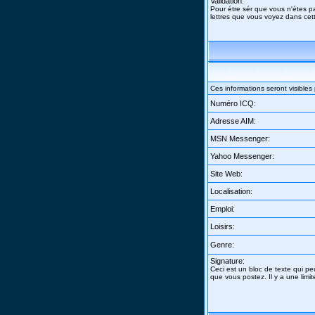
Validation:
Pour étre sér que vous n'étes pa
lettres que vous voyez dans cet
Ces informations seront visible
Numéro ICQ:
Adresse AIM:
MSN Messenger:
Yahoo Messenger:
Site Web:
Localisation:
Emploi:
Loisirs:
Genre:
Signature:
Ceci est un bloc de texte qui p
que vous postez. Il y a une limi