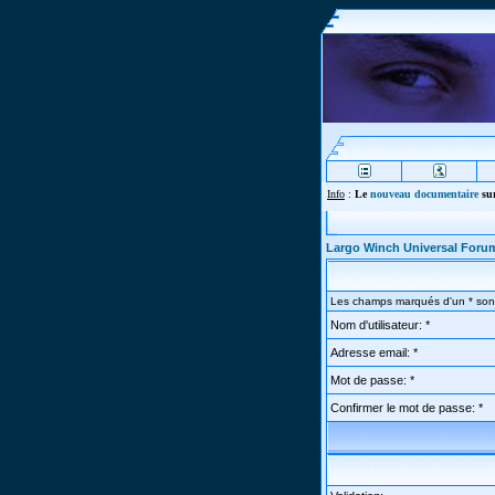
Info
:
Le
nouveau documentaire
sur
Largo Winch Universal Foru
Les champs marqués d'un * sont
Nom d'utilisateur: *
Adresse email: *
Mot de passe: *
Confirmer le mot de passe: *