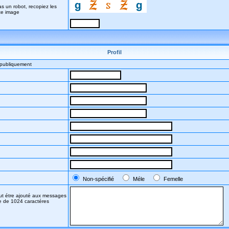
s un robot, recopiez les
te image
Profil
s publiquement
Non-spécifié
Méle
Femelle
eut étre ajouté aux messages
te de 1024 caractéres