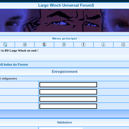
Largo Winch Universal Forum$
Menu principal :
 la BD Largo Winch est sorti !
m$ Index du Forum
Enregistrement
 obligatoires
Validation