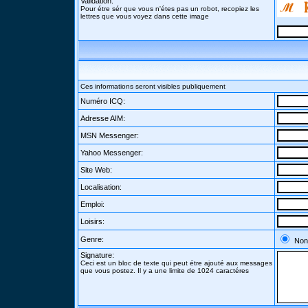
Validation:
Pour étre sér que vous n'étes pas un robot, recopiez les
lettres que vous voyez dans cette image
Ces informations seront visibles publiquement
Numéro ICQ:
Adresse AIM:
MSN Messenger:
Yahoo Messenger:
Site Web:
Localisation:
Emploi:
Loisirs:
Genre:
Non
Signature:
Ceci est un bloc de texte qui peut étre ajouté aux messages
que vous postez. Il y a une limite de 1024 caractéres