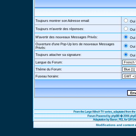
Toujours montrer son Adresse email:
Oui
Toujours m'avertir des réponses:
Oui
M'avertir des nouveaux Messages Privés:
Oui
Ouverture d'une Pop-Up lors de nouveaux Messages
Oui
Privés:
Toujours attacher sa signature:
Oui
Langue du Forum:
Théme du Forum:
Fuseau horaire:
From the
Largo Winch
TV series, adaptated from t
Forum Powered by
phpBB
� 2006 phpBB
Adaptation by Baron_FEL for LW U
Modifications and content