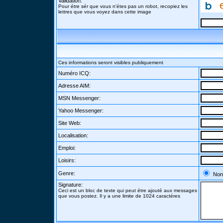
Validation:
Pour étre sér que vous n'étes pas un robot, recopiez les
lettres que vous voyez dans cette image
Ces informations seront visibles publiquement
Numéro ICQ:
Adresse AIM:
MSN Messenger:
Yahoo Messenger:
Site Web:
Localisation:
Emploi:
Loisirs:
Genre:
Non
Signature:
Ceci est un bloc de texte qui peut étre ajouté aux messages
que vous postez. Il y a une limite de 1024 caractéres