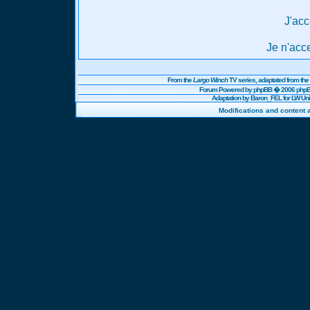
J'acc
Je n'acc
From the
Largo Winch
TV series, adaptated from t
Forum Powered by
phpBB
� 2006 phpBB
Adaptation by Baron_FEL for LW U
Modifications and content