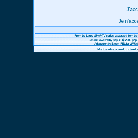
J'acc
Je n'acc
From the
Largo Winch
TV series, adaptated from t
Forum Powered by
phpBB
� 2006 phpBB
Adaptation by Baron_FEL for LW U
Modifications and content