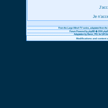
J'acc
Je n'acc
From the
Largo Winch
TV series, adaptated from t
Forum Powered by
phpBB
� 2006 phpBB
Adaptation by Baron_FEL for LW U
Modifications and content