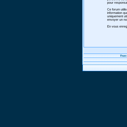
pour responsab
Ce forum utili
information qu
uniquement uti
envoyer un nou
En vous enregi
From 