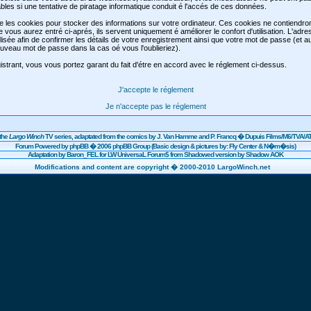
les si une tentative de piratage informatique conduit é l'accés de ces données.
se les cookies pour stocker des informations sur votre ordinateur. Ces cookies ne contiendr
e vous aurez entré ci-aprés, ils servent uniquement é améliorer le confort d'utilisation. L'adre
lisée afin de confirmer les détails de votre enregistrement ainsi que votre mot de passe (et 
veau mot de passe dans la cas oé vous l'oublieriez).
strant, vous vous portez garant du fait d'étre en accord avec le réglement ci-dessus.
J'accepte le réglement
Je n'accepte pas le réglement
the
Largo Winch
TV series, adaptated from the comics by J. Van Hamme and P. Francq �
Dupuis
Films/
M6
/TVA/AT
Forum Powered by
phpBB
� 2006 phpBB Group (Basic design & pictures by: Fly Center & N�m�sis)
Adaptation by Baron_FEL for LW UniversaL Forum$ from Shadowed version by Shadow AOK
Modifications and content are copyright � 2000-2010 LargoWinch.net