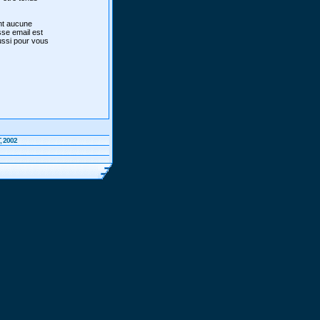
ont aucune
sse email est
aussi pour vous
, 2002