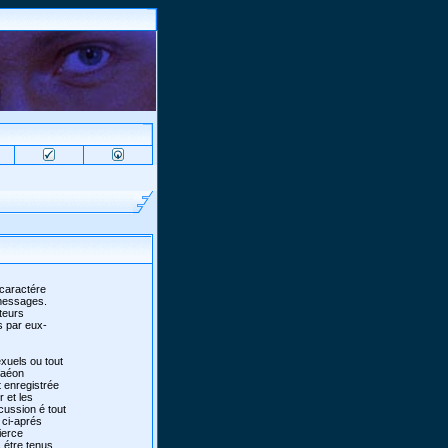
 caractére
 messages.
teurs
s par eux-
xuels ou tout
 faéon
 enregistrée
r et les
scussion é tout
 ci-aprés
ierce
 étre tenus