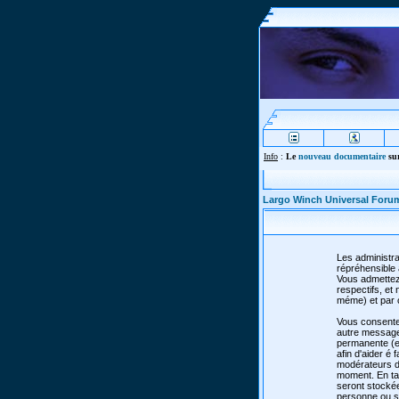
Info
:
Le
nouveau documentaire
sur
Largo Winch Universal Foru
Les administra
répréhensible 
Vous admettez
respectifs, e
méme) et par 
Vous consente
autre message 
permanente (et
afin d'aider é 
modérateurs de
moment. En tan
seront stocké
personne ou so