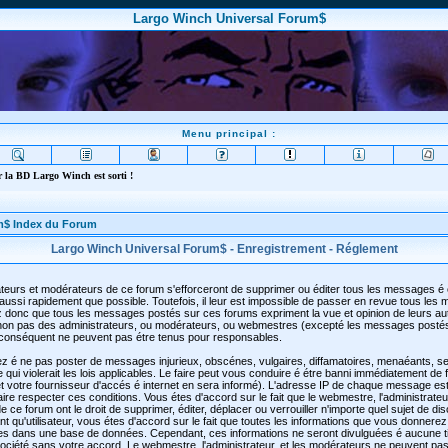
Largo Winch Universal Forum$
Menu principal :
 la BD Largo Winch est sorti !
m$ Index du Forum
Largo Winch Universal Forum$ - Enregistrement - Réglement
teurs et modérateurs de ce forum s'efforceront de supprimer ou éditer tous les messages é
aussi rapidement que possible. Toutefois, il leur est impossible de passer en revue tous les
 donc que tous les messages postés sur ces forums expriment la vue et opinion de leurs au
t non pas des administrateurs, ou modérateurs, ou webmestres (excepté les messages posté
conséquent ne peuvent pas étre tenus pour responsables.
z é ne pas poster de messages injurieux, obscénes, vulgaires, diffamatoires, menaéants, se
qui violerait les lois applicables. Le faire peut vous conduire é étre banni immédiatement de
 votre fournisseur d'accés é internet en sera informé). L'adresse IP de chaque message est
faire respecter ces conditions. Vous étes d'accord sur le fait que le webmestre, l'administrateu
 ce forum ont le droit de supprimer, éditer, déplacer ou verrouiller n'importe quel sujet de di
t qu'utilisateur, vous étes d'accord sur le fait que toutes les informations que vous donnerez
es dans une base de données. Cependant, ces informations ne seront divulguées é aucune t
ciété sans votre accord. Le webmestre, l'administrateur, et les modérateurs ne peuvent pas