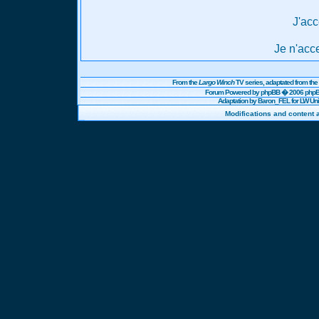
J'acc
Je n'acc
From the
Largo Winch
TV series, adaptated from t
Forum Powered by
phpBB
� 2006 phpBB
Adaptation by Baron_FEL for LW U
Modifications and content