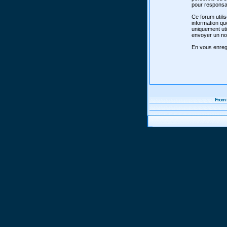
pour responsab
Ce forum utili
information qu
uniquement uti
envoyer un nou
En vous enregi
From 