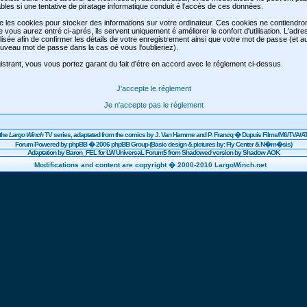
les si une tentative de piratage informatique conduit é l'accés de ces données.
se les cookies pour stocker des informations sur votre ordinateur. Ces cookies ne contiendr
e vous aurez entré ci-aprés, ils servent uniquement é améliorer le confort d'utilisation. L'adre
lisée afin de confirmer les détails de votre enregistrement ainsi que votre mot de passe (et 
veau mot de passe dans la cas oé vous l'oublieriez).
strant, vous vous portez garant du fait d'étre en accord avec le réglement ci-dessus.
J'accepte le réglement
Je n'accepte pas le réglement
the
Largo Winch
TV series, adaptated from the comics by J. Van Hamme and P. Francq �
Dupuis
Films/
M6
/TVA/AT
Forum Powered by
phpBB
� 2006 phpBB Group (Basic design & pictures by: Fly Center & N�m�sis)
Adaptation by Baron_FEL for LW UniversaL Forum$ from Shadowed version by Shadow AOK
Modifications and content are copyright � 2000-2010 LargoWinch.net