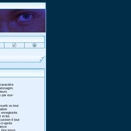
 caractére
 messages.
teurs
s par eux-
xuels ou tout
 faéon
 enregistrée
r et les
scussion é tout
 ci-aprés
ierce
 étre tenus