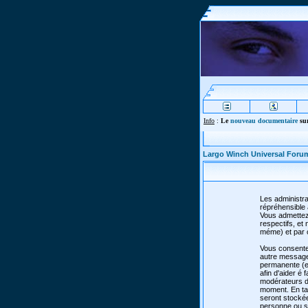
Info
:
Le
nouveau documentaire
sur
Largo Winch Universal Foru
Les administra
répréhensible 
Vous admettez
respectifs, e
méme) et par 
Vous consente
autre message 
permanente (et
afin d'aider é 
modérateurs de
moment. En tan
seront stocké
personne ou so