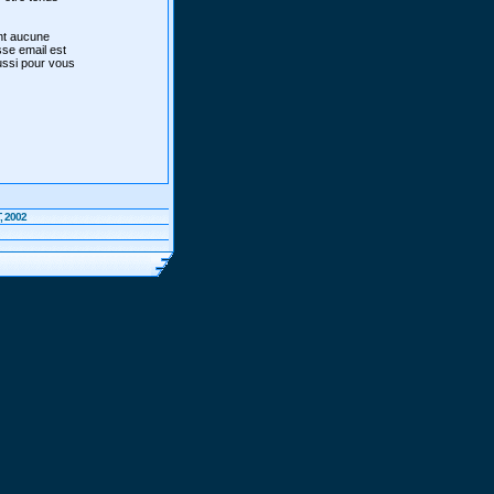
ont aucune
sse email est
aussi pour vous
, 2002