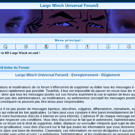
Largo Winch Universal Forum$
Menu principal :
 la BD Largo Winch est sorti !
m$ Index du Forum
Largo Winch Universal Forum$ - Enregistrement - Réglement
teurs et modérateurs de ce forum s'efforceront de supprimer ou éditer tous les messages é
aussi rapidement que possible. Toutefois, il leur est impossible de passer en revue tous les
 donc que tous les messages postés sur ces forums expriment la vue et opinion de leurs au
t non pas des administrateurs, ou modérateurs, ou webmestres (excepté les messages posté
conséquent ne peuvent pas étre tenus pour responsables.
z é ne pas poster de messages injurieux, obscénes, vulgaires, diffamatoires, menaéants, se
qui violerait les lois applicables. Le faire peut vous conduire é étre banni immédiatement de
 votre fournisseur d'accés é internet en sera informé). L'adresse IP de chaque message est
faire respecter ces conditions. Vous étes d'accord sur le fait que le webmestre, l'administrateu
 ce forum ont le droit de supprimer, éditer, déplacer ou verrouiller n'importe quel sujet de di
t qu'utilisateur, vous étes d'accord sur le fait que toutes les informations que vous donnerez
es dans une base de données. Cependant, ces informations ne seront divulguées é aucune t
ciété sans votre accord. Le webmestre, l'administrateur, et les modérateurs ne peuvent pas